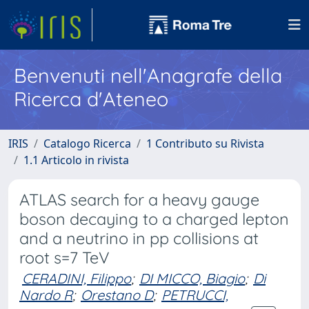
Benvenuti nell'Anagrafe della
Ricerca d'Ateneo
IRIS
Catalogo Ricerca
1 Contributo su Rivista
1.1 Articolo in rivista
ATLAS search for a heavy gauge
boson decaying to a charged lepton
and a neutrino in pp collisions at
root s=7 TeV
CERADINI, Filippo
;
DI MICCO, Biagio
;
Di
Nardo R
;
Orestano D
;
PETRUCCI,