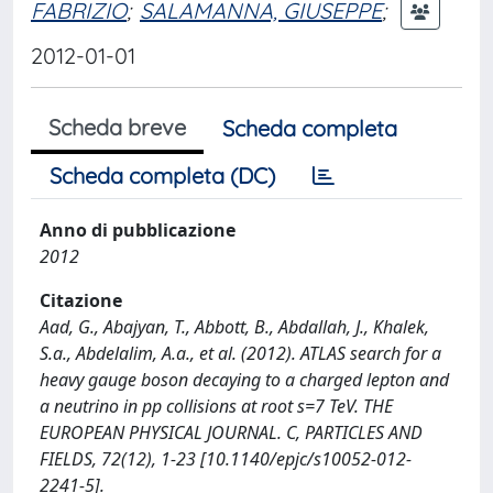
FABRIZIO
;
SALAMANNA, GIUSEPPE
;
2012-01-01
Scheda breve
Scheda completa
Scheda completa (DC)
Anno di pubblicazione
2012
Citazione
Aad, G., Abajyan, T., Abbott, B., Abdallah, J., Khalek,
S.a., Abdelalim, A.a., et al. (2012). ATLAS search for a
heavy gauge boson decaying to a charged lepton and
a neutrino in pp collisions at root s=7 TeV. THE
EUROPEAN PHYSICAL JOURNAL. C, PARTICLES AND
FIELDS, 72(12), 1-23 [10.1140/epjc/s10052-012-
2241-5].