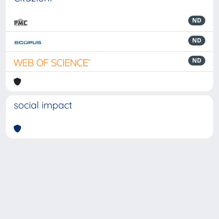
ND
ND
ND
social impact
Powered by
IRIS
-
about IRIS
-