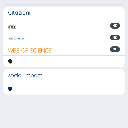
Citazioni
ND
ND
ND
social impact