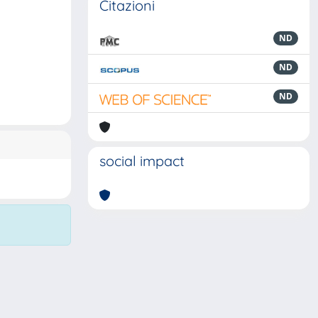
Citazioni
ND
ND
ND
social impact