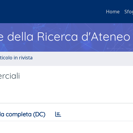
Home
Sfo
e della Ricerca d'Ateneo
ticolo in rivista
rciali
a completa (DC)