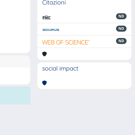
Citazioni
ND
ND
ND
social impact