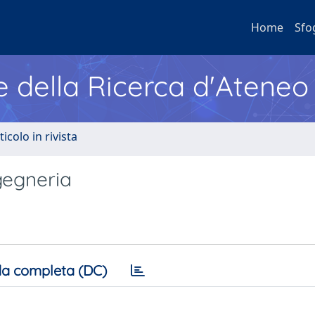
Home
Sfo
e della Ricerca d'Ateneo
ticolo in rivista
ngegneria
a completa (DC)