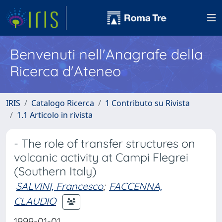
Benvenuti nell'Anagrafe della
Ricerca d'Ateneo
IRIS
Catalogo Ricerca
1 Contributo su Rivista
1.1 Articolo in rivista
- The role of transfer structures on
volcanic activity at Campi Flegrei
(Southern Italy)
SALVINI, Francesco
;
FACCENNA,
CLAUDIO
1999-01-01