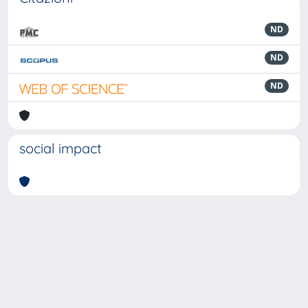
ND
ND
ND
social impact
Powered by
IRIS
-
about IRIS
-