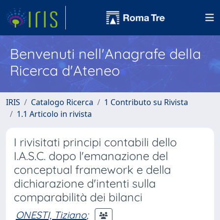
Benvenuti nell'Anagrafe della
Ricerca d'Ateneo
IRIS
Catalogo Ricerca
1 Contributo su Rivista
1.1 Articolo in rivista
I rivisitati principi contabili dello
I.A.S.C. dopo l'emanazione del
conceptual framework e della
dichiarazione d'intenti sulla
comparabilità dei bilanci
ONESTI, Tiziano
;