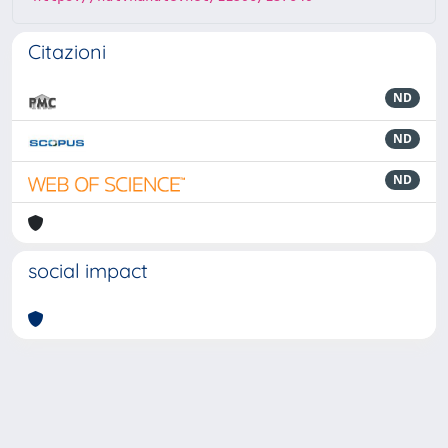
Citazioni
ND
ND
ND
social impact