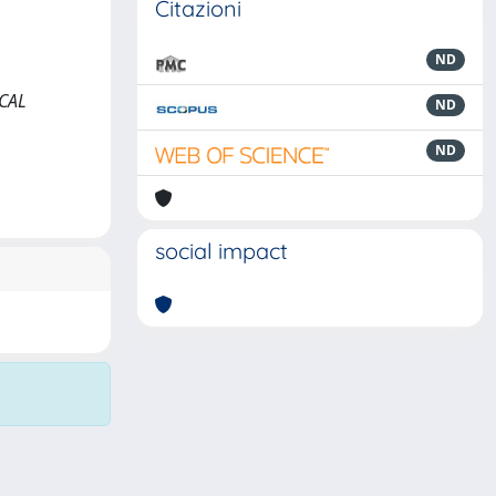
Citazioni
ND
ICAL
ND
ND
social impact