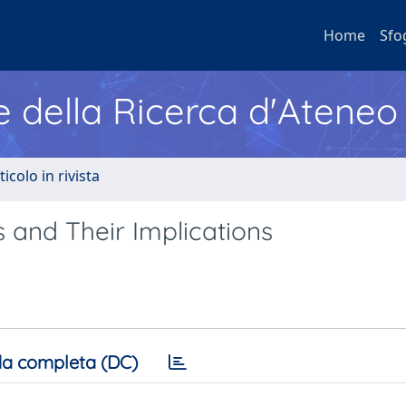
Home
Sfo
e della Ricerca d'Ateneo
ticolo in rivista
 and Their Implications
a completa (DC)