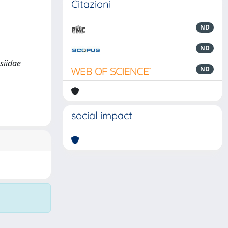
Citazioni
ND
ND
esiidae
ND
social impact