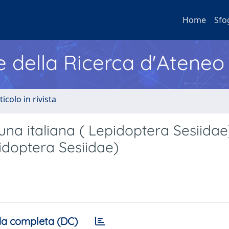
Home
Sfo
e della Ricerca d'Ateneo
ticolo in rivista
auna italiana ( Lepidoptera Sesiida
pidoptera Sesiidae)
a completa (DC)