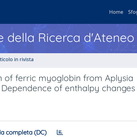
Home
Sfo
e della Ricerca d'Ateneo
ticolo in rivista
 of ferric myoglobin from Aplysia
e. Dependence of enthalpy changes
a completa (DC)