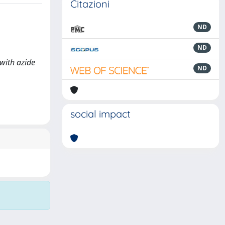
Citazioni
ND
ND
 with azide
ND
social impact