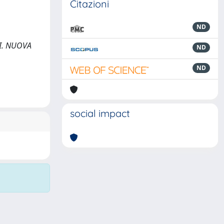
Citazioni
ND
RTI. NUOVA
ND
ND
social impact