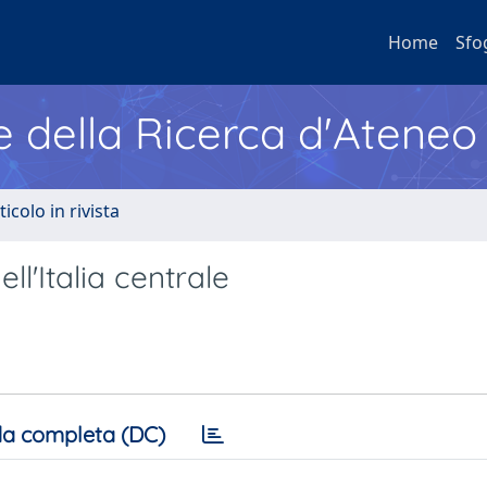
Home
Sfo
e della Ricerca d'Ateneo
ticolo in rivista
ll'Italia centrale
a completa (DC)