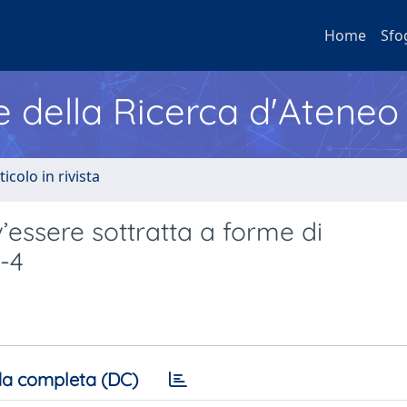
Home
Sfo
e della Ricerca d'Ateneo
ticolo in rivista
’essere sottratta a forme di
1-4
a completa (DC)