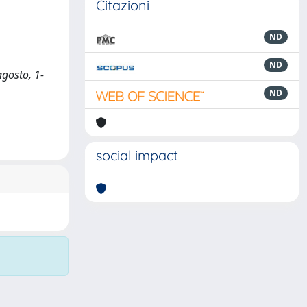
Citazioni
ND
ND
agosto, 1-
ND
social impact