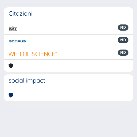
Citazioni
ND
ND
ND
social impact