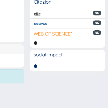
Citazioni
ND
ND
ND
social impact