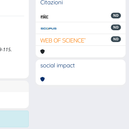
Citazioni
ND
ND
ND
9-115.
social impact