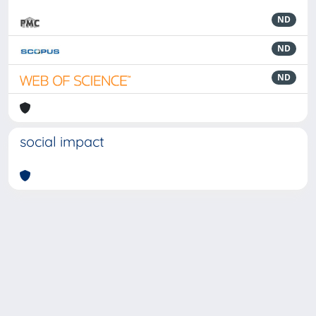
ND
ND
ND
social impact
Powered by
IRIS
-
about IRIS
-
Utilizzo dei cookie
-
Privacy
Copyright © 2026