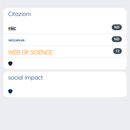
Citazioni
ND
ND
12
social impact