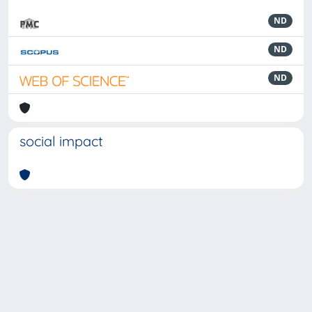
ND
ND
ND
social impact
Powered by
IRIS
-
about IRIS
-
Utilizzo dei cookie
-
Privacy
Copyright © 2026