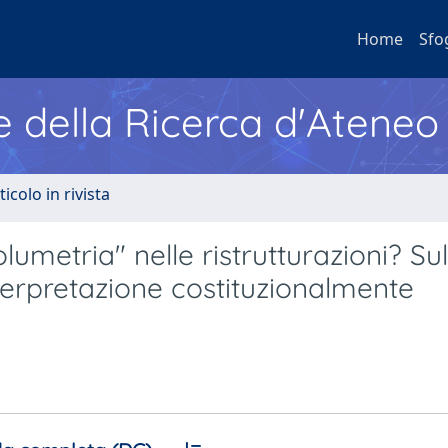
Home
Sfo
e della Ricerca d'Ateneo
ticolo in rivista
lumetria" nelle ristrutturazioni? Sul
terpretazione costituzionalmente