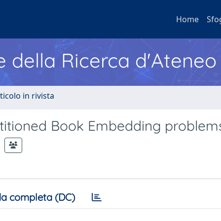
Home
Sfo
e della Ricerca d'Ateneo
ticolo in rivista
titioned Book Embedding problem
a completa (DC)