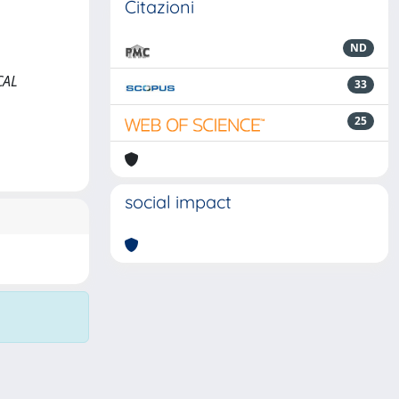
Citazioni
ND
CAL
33
25
social impact