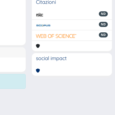
Citazioni
ND
ND
ND
social impact