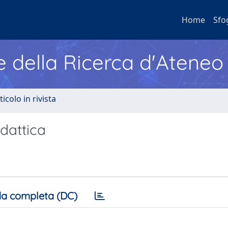
Home
Sfo
e della Ricerca d'Ateneo
ticolo in rivista
dattica
a completa (DC)