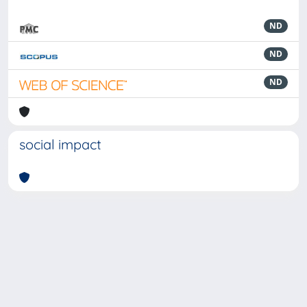
ND
ND
ND
social impact
Powered by
IRIS
-
about IRIS
-