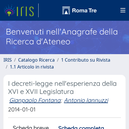
Benvenuti nell'Anagrafe della
Ricerca d'Ateneo
IRIS
Catalogo Ricerca
1 Contributo su Rivista
1.1 Articolo in rivista
I decreti-legge nell'esperienza della
XVI e XVII Legislatura
Gianpaolo Fontana
;
Antonio Iannuzzi
2014-01-01
Scheda breve
Scheda completa