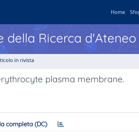
Home
Sfo
e della Ricerca d'Ateneo
ticolo in rivista
n erythrocyte plasma membrane.
a completa (DC)