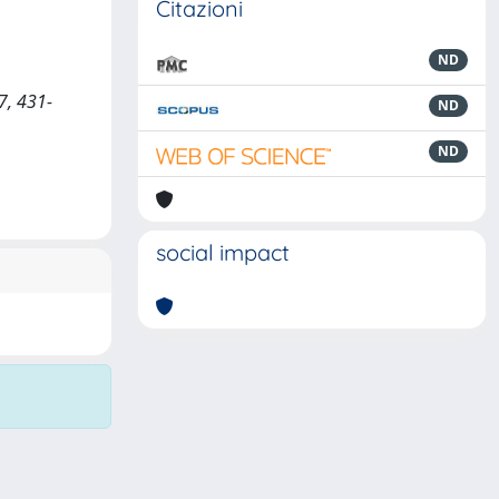
Citazioni
ND
37, 431-
ND
ND
social impact