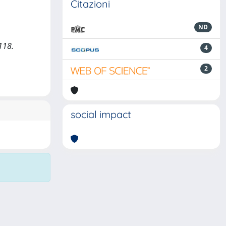
Citazioni
ND
118.
4
2
social impact