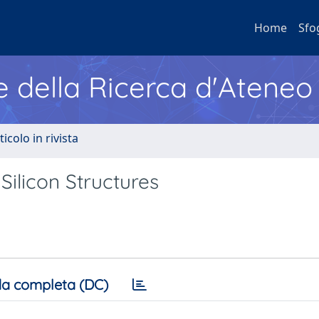
Home
Sfo
e della Ricerca d'Ateneo
ticolo in rivista
ilicon Structures
a completa (DC)