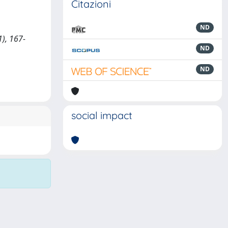
Citazioni
ND
), 167-
ND
ND
social impact