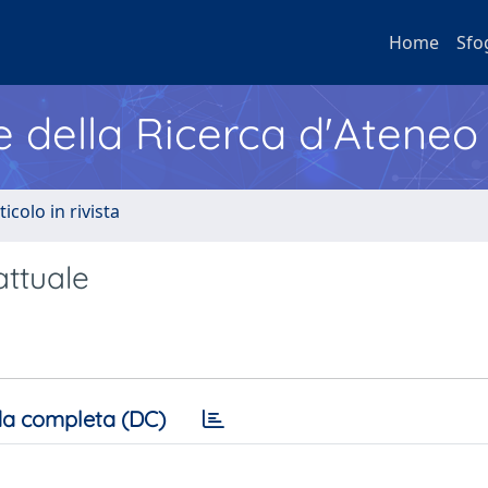
Home
Sfo
e della Ricerca d'Ateneo
ticolo in rivista
attuale
a completa (DC)