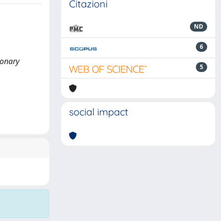
Citazioni
ND
6
ionary
5
social impact