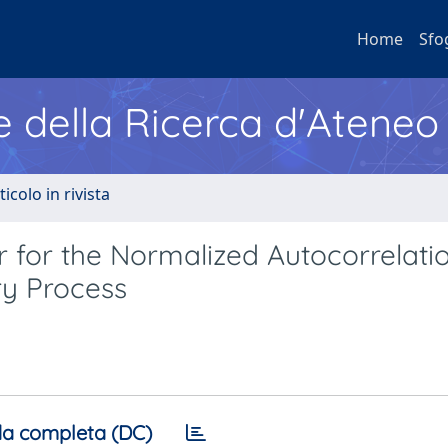
Home
Sfo
e della Ricerca d'Ateneo
ticolo in rivista
r for the Normalized Autocorrelati
ry Process
a completa (DC)