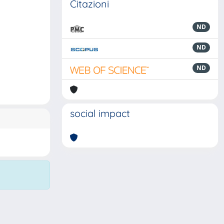
Citazioni
ND
ND
ND
social impact