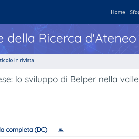
Home
Sfo
e della Ricerca d'Ateneo
ticolo in rivista
ese: lo sviluppo di Belper nella valle
a completa (DC)