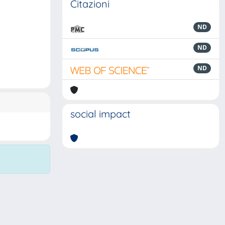
Citazioni
ND
ND
ND
social impact