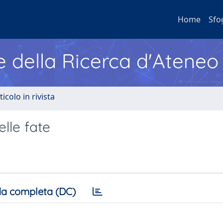
Home
Sfo
e della Ricerca d'Ateneo
ticolo in rivista
lle fate
a completa (DC)