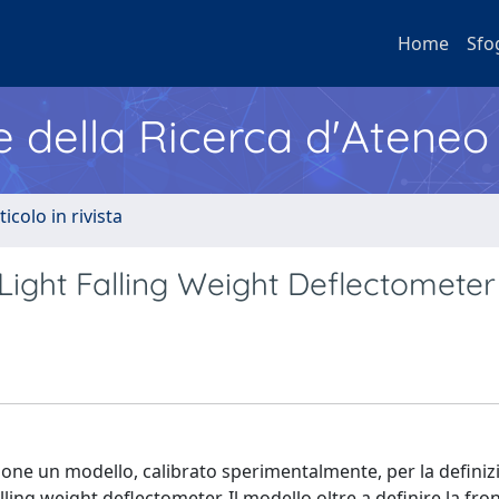
Home
Sfo
e della Ricerca d'Ateneo
ticolo in rivista
il Light Falling Weight Deflectometer
pone un modello, calibrato sperimentalmente, per la definiz
ling weight deflectometer. Il modello oltre a definire la fron