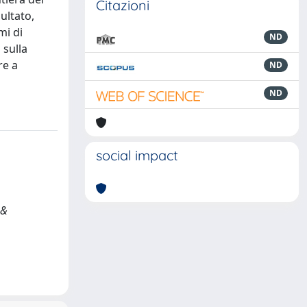
Citazioni
ultato,
mi di
ND
 sulla
re a
ND
ND
social impact
 &