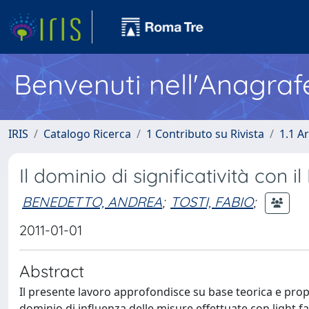
Benvenuti nell'Anagraf
IRIS
Catalogo Ricerca
1 Contributo su Rivista
1.1 Ar
Il dominio di significatività con 
BENEDETTO, ANDREA
;
TOSTI, FABIO
;
2011-01-01
Abstract
Il presente lavoro approfondisce su base teorica e pro
dominio di influenza delle misure effettuate con light fal