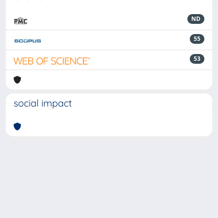
ND
55
53
social impact
Powered by
IRIS
-
about IRIS
-