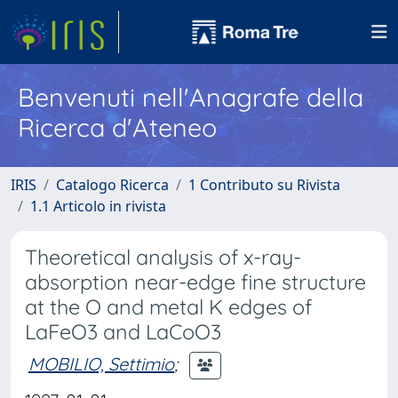
Benvenuti nell'Anagrafe della
Ricerca d'Ateneo
IRIS
Catalogo Ricerca
1 Contributo su Rivista
1.1 Articolo in rivista
Theoretical analysis of x-ray-
absorption near-edge fine structure
at the O and metal K edges of
LaFeO3 and LaCoO3
MOBILIO, Settimio
;