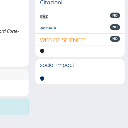
Citazioni
ND
ND
rti Corte-
ND
social impact