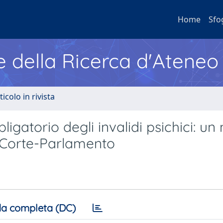
Home
Sfo
e della Ricerca d'Ateneo
ticolo in rivista
igatorio degli invalidi psichici: un
 Corte-Parlamento
a completa (DC)