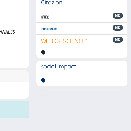
Citazioni
ND
ND
 ANNALES
ND
social impact