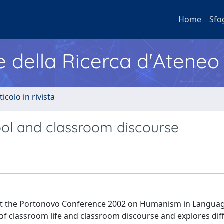
Home
Sfo
e della Ricerca d'Ateneo
ticolo in rivista
ol and classroom discourse
ry at the Portonovo Conference 2002 on Humanism in Langua
 of classroom life and classroom discourse and explores dif