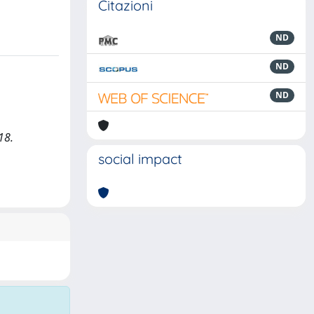
Citazioni
ND
ND
ND
18.
social impact