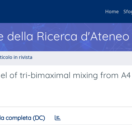
Home
Sfo
e della Ricerca d'Ateneo
ticolo in rivista
l of tri-bimaximal mixing from A4
a completa (DC)