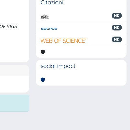
Citazioni
ND
L OF HIGH
ND
ND
social impact