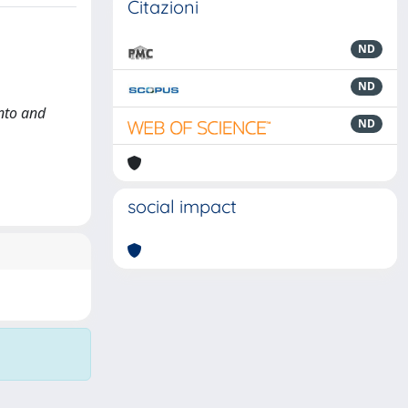
Citazioni
ND
ND
onto and
ND
social impact