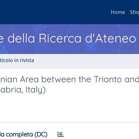
Home
Sfo
e della Ricerca d'Ateneo
ticolo in rivista
nian Area between the Trionto an
bria, Italy)
a completa (DC)