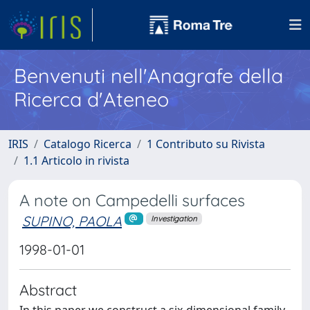
Benvenuti nell'Anagrafe della
Ricerca d'Ateneo
IRIS
Catalogo Ricerca
1 Contributo su Rivista
1.1 Articolo in rivista
A note on Campedelli surfaces
SUPINO, PAOLA
Investigation
1998-01-01
Abstract
In this paper we construct a six-dimensional family