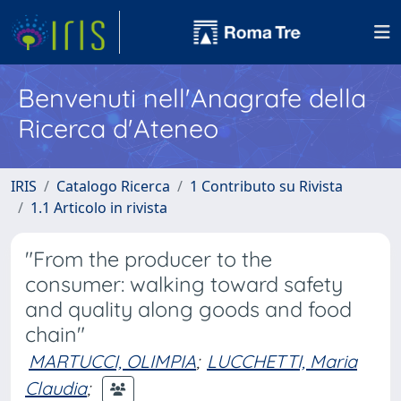
Benvenuti nell'Anagrafe della
Ricerca d'Ateneo
IRIS
Catalogo Ricerca
1 Contributo su Rivista
1.1 Articolo in rivista
"From the producer to the
consumer: walking toward safety
and quality along goods and food
chain"
MARTUCCI, OLIMPIA
;
LUCCHETTI, Maria
Claudia
;