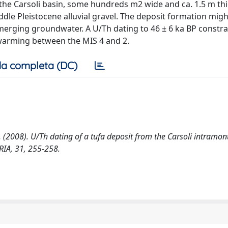
o the Carsoli basin, some hundreds m2 wide and ca. 1.5 m th
dle Pleistocene alluvial gravel. The deposit formation migh
emerging groundwater. A U/Th dating to 46 ± 6 ka BP constra
 warming between the MIS 4 and 2.
a completa (DC)
i, R. (2008). U/Th dating of a tufa deposit from the Carsoli intramo
IA, 31, 255-258.