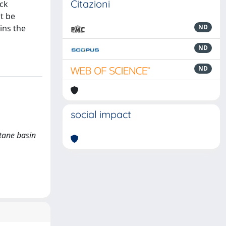
Citazioni
ick
t be
ins the
ND
ND
ND
social impact
ntane basin