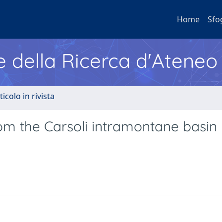
Home
Sfo
e della Ricerca d'Ateneo
ticolo in rivista
rom the Carsoli intramontane basin