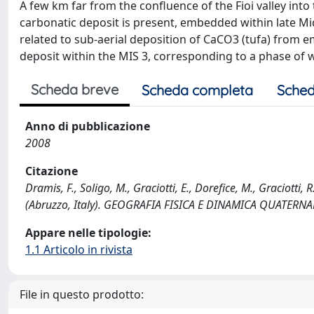
A few km far from the confluence of the Fioi valley int
carbonatic deposit is present, embedded within late Mid
related to sub-aerial deposition of CaCO3 (tufa) from 
deposit within the MIS 3, corresponding to a phase of
Scheda breve
Scheda completa
Sched
Anno di pubblicazione
2008
Citazione
Dramis, F., Soligo, M., Graciotti, E., Dorefice, M., Graciott
(Abruzzo, Italy). GEOGRAFIA FISICA E DINAMICA QUATERNAR
Appare nelle tipologie:
1.1 Articolo in rivista
File in questo prodotto: