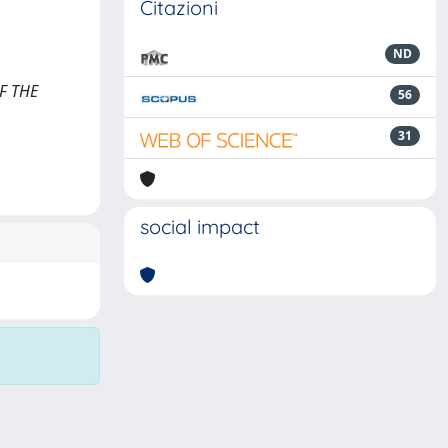
Citazioni
ND
OF THE
56
31
social impact