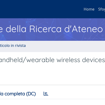
Home
Sfo
e della Ricerca d'Ateneo
ticolo in rivista
handheld/wearable wireless devices
a completa (DC)