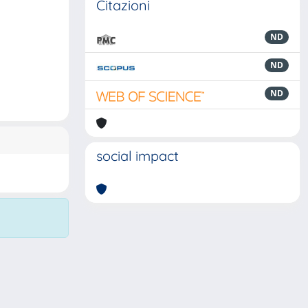
Citazioni
ND
ND
ND
social impact