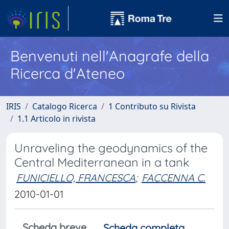
Benvenuti nell'Anagrafe della
Ricerca d'Ateneo
IRIS
Catalogo Ricerca
1 Contributo su Rivista
1.1 Articolo in rivista
Unraveling the geodynamics of the
Central Mediterranean in a tank
FUNICIELLO, FRANCESCA
;
FACCENNA C.
2010-01-01
Scheda breve
Scheda completa