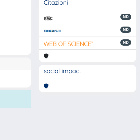
Citazioni
ND
ND
ND
social impact