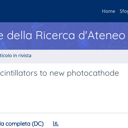
Home
Sfo
e della Ricerca d'Ateneo
ticolo in rivista
scintillators to new photocathode
a completa (DC)