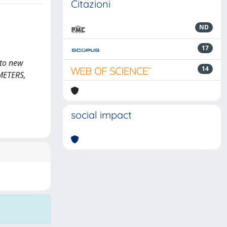
Citazioni
ND
17
 to new
14
METERS,
social impact