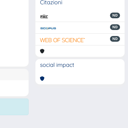
Citazioni
ND
ND
ND
social impact