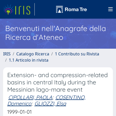
Benvenuti nell'Anagrafe della
Ricerca d'Ateneo
IRIS
Catalogo Ricerca
1 Contributo su Rivista
1.1 Articolo in rivista
Extension- and compression-related
basins in central Italy during the
Messinian lago-mare event
CIPOLLARI, PAOLA
;
COSENTINO,
Domenico
;
GLIOZZI, Elsa
1999-01-01