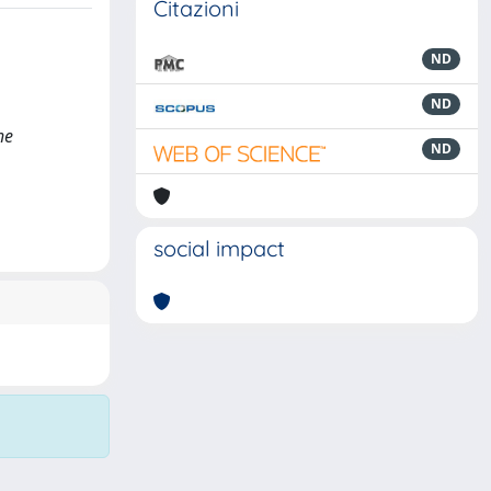
Citazioni
ND
ND
he
ND
social impact