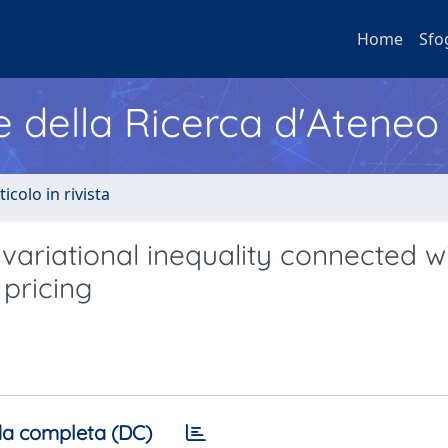
Home
Sfo
e della Ricerca d'Ateneo
ticolo in rivista
 variational inequality connected w
pricing
a completa (DC)