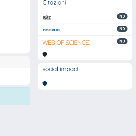
Citazioni
ND
ND
ND
social impact