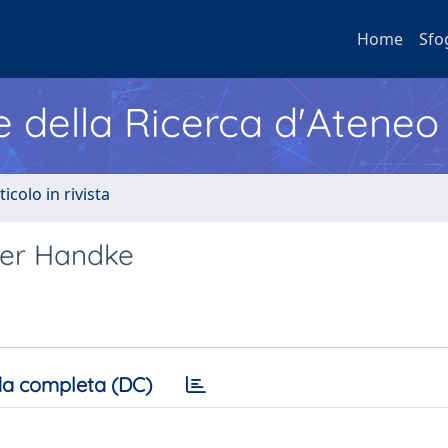
Home
Sfo
e della Ricerca d'Ateneo
ticolo in rivista
ter Handke
a completa (DC)