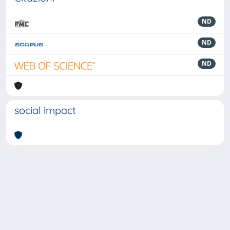
ND
ND
ND
social impact
Powered by
IRIS
-
about IRIS
-